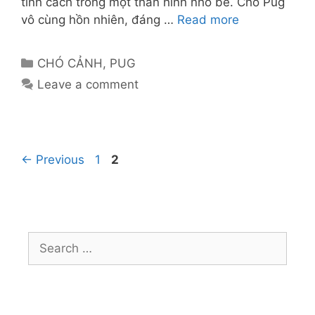
tính cách trong một thân hình nhỏ bé. Chó Pug
vô cùng hồn nhiên, đáng …
Read more
Categories
CHÓ CẢNH
,
PUG
Leave a comment
Page
Page
←
Previous
1
2
Search
for: