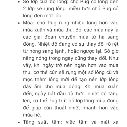
Số lớp của bộ lông: chó Pug có lông đen
2 lớp sẽ rụng lông nhiều hơn chó Pug có
lông đen một lớp
Mùa: chó Pug rụng nhiều lông hơn vào
mùa xuân và mùa thu. Bởi các mùa này là
các giai đoạn chuyển mùa từ hạ sang
đông. Nhiệt độ đang có sự thay đổi rõ rệt
từ nóng sang lạnh, hoặc ngược lại. Số giờ
nắng nóng trong ngày cũng thay đổi. Như
vậy, khi ngày trở nên ngắn hơn vào mùa
thu, cơ thể cún sẽ rụng một số lông cũ và
mọc thêm lông mới để tạo nên lớp lông
dày ấm cho mùa đông. Khi mùa xuân
đến, ngày bắt đầu dài hơn, nhiệt độ tăng
lên, cơ thể Pug trút bỏ lớp lông mùa đông
để giúp cún thoát nhiệt nhanh hơn vào
mùa hè.
Tầng suất tắm: việc tắm và mát xa